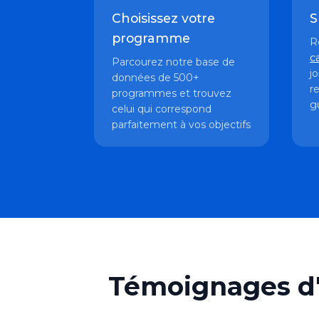
Choisissez votre
S
programme
R
c
Parcourez notre base de
j
données de 500+
r
programmes et trouvez
g
celui qui correspond
parfaitement à vos objectifs
Témoignages d'