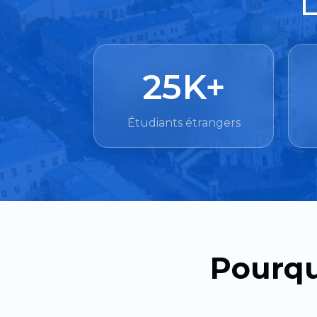
L
25K+
Étudiants étrangers
Pourqu