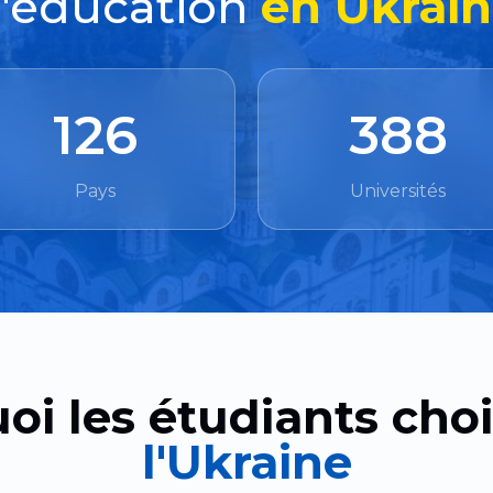
'éducation
en Ukrai
126
388
Pays
Universités
oi les étudiants choi
l'Ukraine