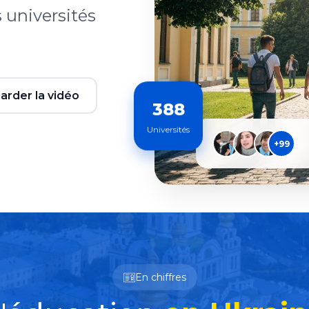
 universités
arder la vidéo
388
Universités
+99
En chiffres