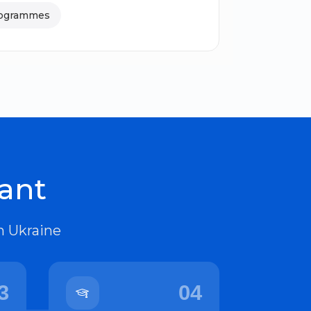
rogrammes
ant
n Ukraine
3
04