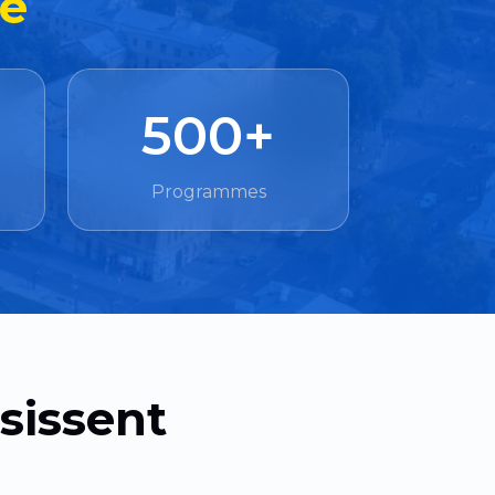
ne
500+
Programmes
sissent