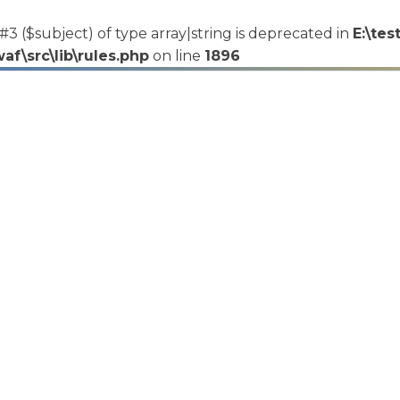
#3 ($subject) of type array|string is deprecated in
E:\tes
f\src\lib\rules.php
on line
1896