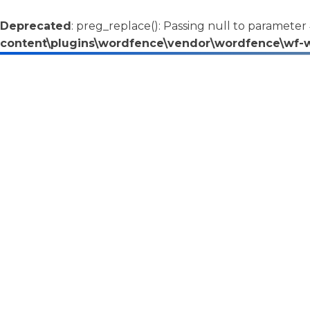
Deprecated
: preg_replace(): Passing null to parameter 
content\plugins\wordfence\vendor\wordfence\wf-wa